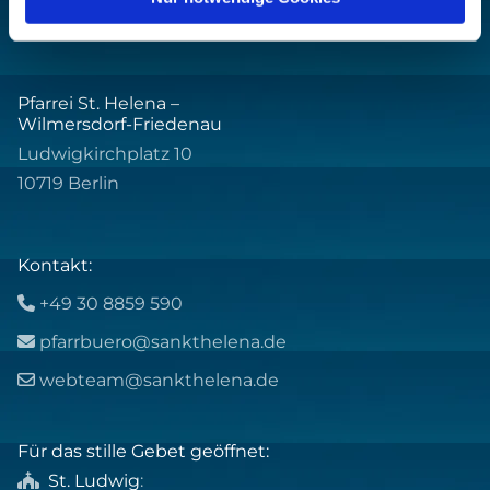
Pfarrei St. Helena –
Wilmersdorf-Friedenau
Ludwigkirchplatz 10
10719 Berlin
Kontakt:
+49 30 8859 590

pfarrbuero@sankthelena.de

webteam@sankthelena.de

Für das stille Gebet geöffnet:
St. Ludwig
:
