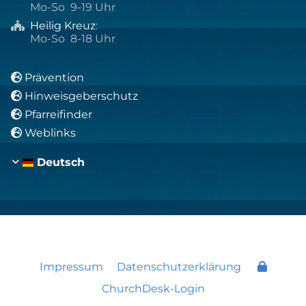
Mo-So 9-19 Uhr
Heilig Kreuz
:

Mo-So 8-18 Uhr
Prävention

Hinweisgeberschutz

Pfarreifinder

Weblinks

Deutsch
Impressum
Datenschutzerklärung
ChurchDesk-Login