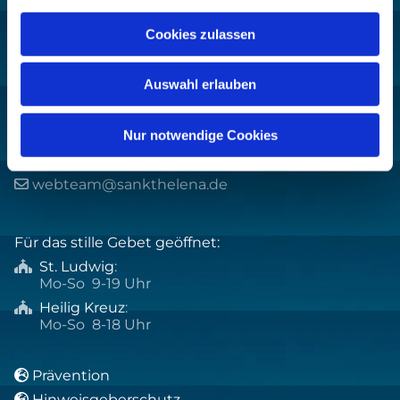
10719 Berlin
Cookies zulassen
Auswahl erlauben
Kontakt:
+49 30 8859 590

Nur notwendige Cookies
pfarrbuero@sankthelena.de

webteam@sankthelena.de

Für das stille Gebet geöffnet:
St. Ludwig
:

Mo-So 9-19 Uhr
Heilig Kreuz
:

Mo-So 8-18 Uhr
Prävention

Hinweisgeberschutz
