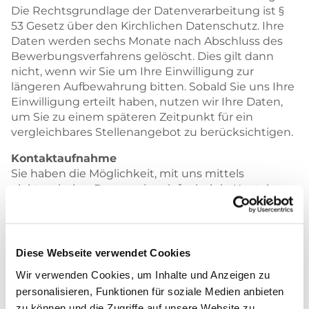
Die Rechtsgrundlage der Datenverarbeitung ist §
53 Gesetz über den Kirchlichen Datenschutz. Ihre
Daten werden sechs Monate nach Abschluss des
Bewerbungsverfahrens gelöscht. Dies gilt dann
nicht, wenn wir Sie um Ihre Einwilligung zur
längeren Aufbewahrung bitten. Sobald Sie uns Ihre
Einwilligung erteilt haben, nutzen wir Ihre Daten,
um Sie zu einem späteren Zeitpunkt für ein
vergleichbares Stellenangebot zu berücksichtigen.
Kontaktaufnahme
Sie haben die Möglichkeit, mit uns mittels
elektronischer Post sowie telefonisch in Kontakt zu
treten. Ihre dabei anfallenden Daten werden
lediglich zur Beantwortung Ihrer Anfrage
verarbeitet. Eine Weitergabe an Dritte erfolgt nur,
soweit dies für die Bearbeitung Ihres Anliegens
Diese Webseite verwendet Cookies
erforderlich ist. Die Rechtsgrundlage für die
Wir verwenden Cookies, um Inhalte und Anzeigen zu
Nutzung Ihrer dabei anfallenden Daten ist § 6
personalisieren, Funktionen für soziale Medien anbieten
Absatz 1 Buchstabe g Gesetz über den Kirchlichen
zu können und die Zugriffe auf unsere Website zu