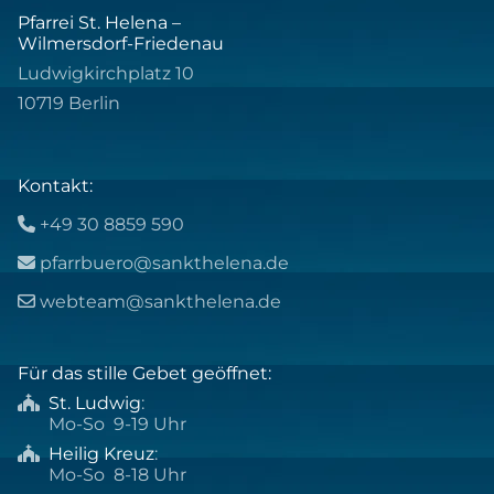
Pfarrei St. Helena –
Wilmersdorf-Friedenau
Ludwigkirchplatz 10
10719 Berlin
Kontakt:
+49 30 8859 590

pfarrbuero@sankthelena.de

webteam@sankthelena.de

Für das stille Gebet geöffnet:
St. Ludwig
:

Mo-So 9-19 Uhr
Heilig Kreuz
:

Mo-So 8-18 Uhr