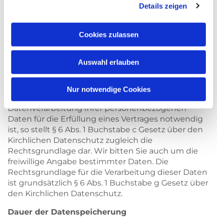
oder des Newsletters können Sie jederzeit mit
Details zeigen
Wirkung für die Zukunft widerrufen, zum Beispiel
per E-Mail an pfarrbuero@maria-unter-dem-
Cookies zulassen
kreuz.de. Die bis zu Ihrem Widerruf der Einwilligung
erfolgte Datenverarbeitung bleibt rechtmäßig.
Auswahl erlauben
Formulare auf unserer Webseite
Soweit sich auf unserer Webseite Formulare
befinden, werden wir Sie um die Angabe von
Nur notwendige Cookies
personenbezogenen Daten bitten. Sofern die
Datenverarbeitung Ihrer personenbezogenen
Daten für die Erfüllung eines Vertrages notwendig
ist, so stellt § 6 Abs. 1 Buchstabe c Gesetz über den
Kirchlichen Datenschutz zugleich die
Rechtsgrundlage dar. Wir bitten Sie auch um die
freiwillige Angabe bestimmter Daten. Die
Rechtsgrundlage für die Verarbeitung dieser Daten
ist grundsätzlich § 6 Abs. 1 Buchstabe g Gesetz über
den Kirchlichen Datenschutz.
Dauer der Datenspeicherung