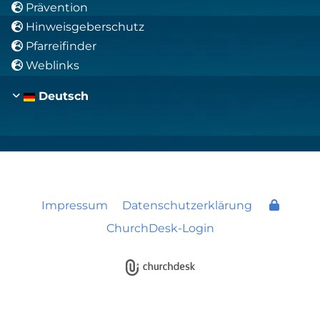
Prävention

Hinweisgeberschutz

Pfarreifinder

Weblinks

Deutsch
Impressum
Datenschutzerklärung
ChurchDesk-Login