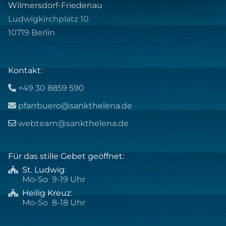
Wilmersdorf-Friedenau
Ludwigkirchplatz 10
10719 Berlin
Kontakt:
+49 30 8859 590

pfarrbuero@sankthelena.de

webteam@sankthelena.de

Für das stille Gebet geöffnet:
St. Ludwig
:

Mo-So 9-19 Uhr
Heilig Kreuz
:

Mo-So 8-18 Uhr