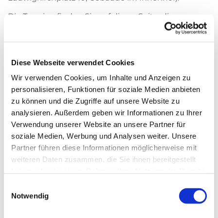
Die Termine finden Sie auf dieser Seite, die
einzelnen Themen auf den Detailseiten der
Termine.
Nähere Informationen:
Diese Webseite verwendet Cookies
Jutta Vestring
Wir verwenden Cookies, um Inhalte und Anzeigen zu
personalisieren, Funktionen für soziale Medien anbieten
jutta.vestring@gmail.com

zu können und die Zugriffe auf unsere Website zu
analysieren. Außerdem geben wir Informationen zu Ihrer
Verwendung unserer Website an unsere Partner für
soziale Medien, Werbung und Analysen weiter. Unsere
Termine
Partner führen diese Informationen möglicherweise mit
weiteren Daten zusammen, die Sie ihnen bereitgestellt
haben oder die sie im Rahmen Ihrer Nutzung der Dienste
gesammelt haben.
Einwilligungsauswahl
Notwendig