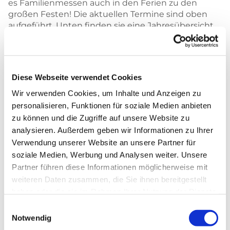
es Familienmessen auch in den Ferien zu den
großen Festen! Die aktuellen Termine sind oben
aufgeführt. Unten finden sie eine Jahresübersicht
mit allen Terminen getrennt nach Kirchen.
Bibelchecker:
Sowohl in St. Marien als auch in St. Ludwig gibt es
Diese Webseite verwendet Cookies
an 10 Sonntagen im Schuljahr für die Kinder nach
Wir verwenden Cookies, um Inhalte und Anzeigen zu
dem Gottesdienst im Pfarrsaal (St. Marien) bzw. in
personalisieren, Funktionen für soziale Medien anbieten
der Turnhalle (St. Ludwig) einen Bibelchecker! Auf
zu können und die Zugriffe auf unsere Website zu
dieser Sammelkarte sind das Evangelium des
analysieren. Außerdem geben wir Informationen zu Ihrer
Tages und die wichtigsten Botschaften aus der
Verwendung unserer Website an unsere Partner für
Katechese festgehalten. Auf der Rückseite findet
sich immer ein Ausmalbild zum Evangelium! Diese
soziale Medien, Werbung und Analysen weiter. Unsere
Bibelchecker soll es über 6 Jahre hinweg geben, so
Partner führen diese Informationen möglicherweise mit
dass jedes Kind insgesamt 60 Bibelchecker pro
weiteren Daten zusammen, die Sie ihnen bereitgestellt
Kirche sammeln kann. Wenn unsere Kinder diese
haben oder die sie im Rahmen Ihrer Nutzung der Dienste
biblischen Geschichten alle kennen, haben sie
gesammelt haben.
Einwilligungsauswahl
einen richtig guten Überblick über die Inhalte des
Notwendig
christlichen Glaubens! Zum Sammeln der