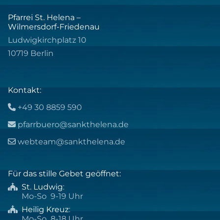
Pfarrei St. Helena –
Wilmersdorf-Friedenau
Ludwigkirchplatz 10
10719 Berlin
Kontakt:
+49 30 8859 590

pfarrbuero@sankthelena.de

webteam@sankthelena.de

Für das stille Gebet geöffnet:
St. Ludwig
:

Mo-So 9-19 Uhr
Heilig Kreuz
:

Mo-So 8-18 Uhr