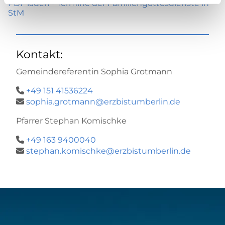
PDF laden - Termine der Familiengottesdienste in
StM
Kontakt:
Gemeindereferentin Sophia Grotmann
+49 151 41536224

sophia.grotmann@erzbistumberlin.de

Pfarrer Stephan Komischke
+49 163 9400040

stephan.komischke@erzbistumberlin.de
