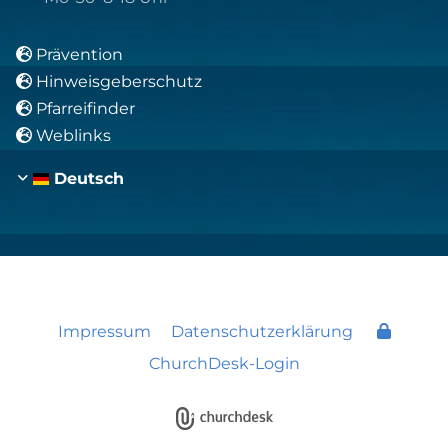
Prävention

Hinweisgeberschutz

Pfarreifinder

Weblinks

Deutsch
Impressum
Datenschutzerklärung
ChurchDesk-Login