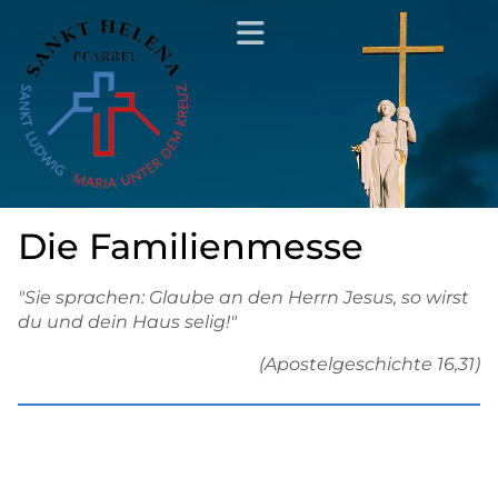
Die Familienmesse
"Sie sprachen: Glaube an den Herrn Jesus, so wirst
du und dein Haus selig!"
(Apostelgeschichte 16,31)