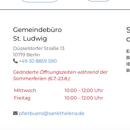
Gemeindebüro
d
St. Ludwig
Düsseldorfer Straße 13
E
10719 Berlin
B
+49 30 8859 590

I
B
Geänderte Öffnungszeiten während der
Sommerferien (6.7.-23.8.):
Mittwoch
10:00 – 12:00 Uhr
Freitag
10:00 – 12:00 Uhr
pfarrbuero@sankthelena.de
