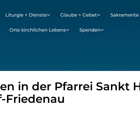
Liturgie + Dienste
Glaube + Gebet
Sakramente 
Orte kirchlichen Lebens
Spenden
n in der Pfarrei Sankt 
f-Friedenau