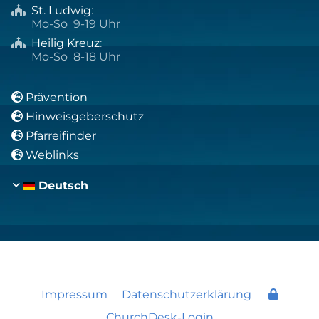
St. Ludwig
:

Mo-So 9-19 Uhr
Heilig Kreuz
:

Mo-So 8-18 Uhr
Prävention

Hinweisgeberschutz

Pfarreifinder

Weblinks

Deutsch
Impressum
Datenschutzerklärung
ChurchDesk-Login