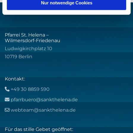
Nur notwendige Cookies
Pfarrei St. Helena –
Wilmersdorf-Friedenau
Ludwigkirchplatz 10
10719 Berlin
Kontakt:
+49 30 8859 590

pfarrbuero@sankthelena.de

webteam@sankthelena.de

Für das stille Gebet geöffnet: