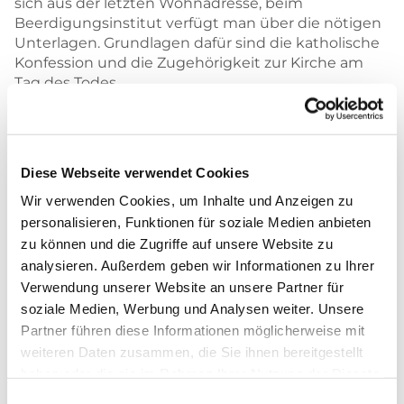
sich aus der letzten Wohnadresse, beim
Beerdigungsinstitut verfügt man über die nötigen
Unterlagen. Grundlagen dafür sind die katholische
Konfession und die Zugehörigkeit zur Kirche am
Tag des Todes.
Wenn Sie möchten, dass einer unserer Geistlichen
die Trauerfeier begleitet, sollten Sie dies den
Beratern des Beerdigungsinstituts zu verstehen
Diese Webseite verwendet Cookies
geben. Dort wird man unser Pfarrbüro dann
unverzüglich in Kenntnis setzen. Daraufhin
Wir verwenden Cookies, um Inhalte und Anzeigen zu
nehmen wir telefonisch Kontakt mit Ihnen auf, um
personalisieren, Funktionen für soziale Medien anbieten
die Einzelheiten der Trauerfeier zu besprechen.
zu können und die Zugriffe auf unsere Website zu
Dazu wird dann ein persönliches Gespräch hier bei
analysieren. Außerdem geben wir Informationen zu Ihrer
uns im Pfarrbüro verabredet, auf Wunsch werden
Verwendung unserer Website an unsere Partner für
Sie auch zu Hause aufgesucht.
soziale Medien, Werbung und Analysen weiter. Unsere
Bitte haben Sie Verständnis dafür, dass dies
Partner führen diese Informationen möglicherweise mit
teilweise einige Tage dauern kann. Dies ist vor
weiteren Daten zusammen, die Sie ihnen bereitgestellt
allem dann der Fall, wenn sich der Ort der
Beisetzung (Friedhof) weit entfernt von unserem
haben oder die sie im Rahmen Ihrer Nutzung der Dienste
Gemeindegebiet befindet, und/oder das Datum
gesammelt haben.
Einwilligungsauswahl