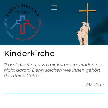
Kinderkirche
"Lasst die Kinder zu mir kommen; hindert sie
nicht daran! Denn solchen wie ihnen gehört
das Reich Gottes."
Mk 10,14