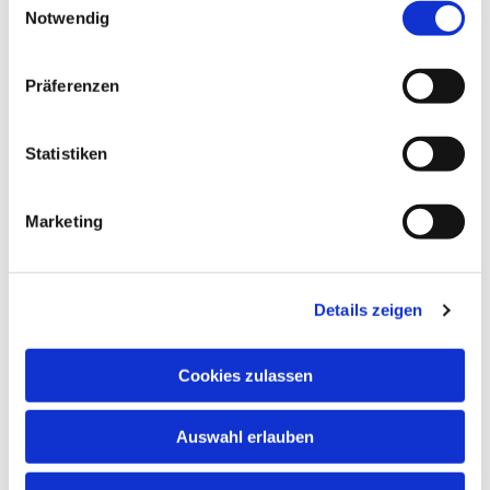
Herzliche Einladung!
Notwendig
Kontakt:
Präferenzen
Gemeindereferentin Sophia Grotmann
+49 151 4153 6224

Statistiken
sophia.grotmann@erzbistumberlin.de

Marketing
Wer ist denn im Himmelreich der Größte? Da rief er
ein Kind herbei, stellte es in ihre Mitte und sagte:
Amen, ich sage euch: Wenn ihr nicht umkehrt und
werdet wie die Kinder, werdet ihr nicht in das
Details zeigen
Himmelreich hineinkommen. Wer sich so klein
macht wie dieses Kind, der ist im Himmelreich der
Cookies zulassen
Größte. Und wer ein solches Kind in meinem
Namen aufnimmt, der nimmt mich auf.
Auswahl erlauben