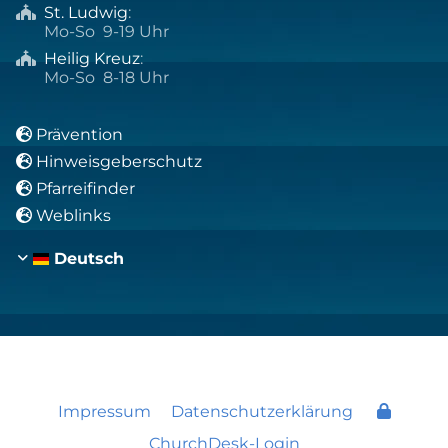
St. Ludwig
:

Mo-So 9-19 Uhr
Heilig Kreuz
:

Mo-So 8-18 Uhr
Prävention

Hinweisgeberschutz

Pfarreifinder

Weblinks

Deutsch
Impressum
Datenschutzerklärung
ChurchDesk-Login