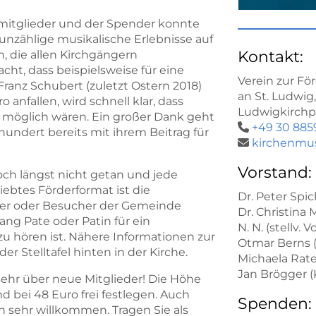
itglieder und der Spender konnte
 unzählige musikalische Erlebnisse auf
Kontakt:
 die allen Kirchgängern
t, dass beispielsweise für eine
Verein zur F
anz Schubert (zuletzt Ostern 2018)
an St. Ludwig,
nfallen, wird schnell klar, dass
Ludwigkirchpla
 möglich wären. Ein großer Dank geht
+49 30 885

hrhundert bereits mit ihrem Beitrag für
kirchenmus

Vorstand:
och längst nicht getan und jede
iebtes Förderformat ist die
Dr. Peter Spic
der oder Besucher der Gemeinde
Dr. Christina 
ang Pate oder Patin für ein
N. N. (stellv. 
u hören ist. Nähere Informationen zur
Otmar Berns 
r Stelltafel hinten in der Kirche.
Michaela Rate
Jan Brögger 
 sehr über neue Mitglieder! Die Höhe
 bei 48 Euro frei festlegen. Auch
Spenden:
h sehr willkommen. Tragen Sie als