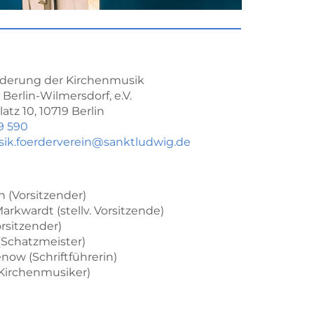
örderung der Kirchenmusik
 Berlin-Wilmersdorf, e.V.
tz 10, 10719 Berlin
9 590
ik.foerderverein@sanktludwig.de
h (Vorsitzender)
Markwardt (stellv. Vorsitzende)
Vorsitzender)
(Schatzmeister)
now (Schriftführerin)
(Kirchenmusiker)