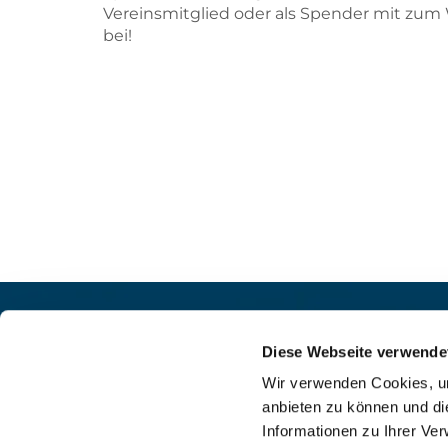
Vereinsmitglied oder als Spender mit zum
bei!
Pfarrei St. Helena –
Kontak
Wilmersdorf-Friedenau
Diese Webseite verwende
+49

Ludwigkirchplatz 10
Wir verwenden Cookies, um
pfa

10719 Berlin
anbieten zu können und di
web

Informationen zu Ihrer Ve