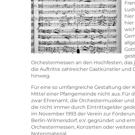
Fran
Lud
hier
hier
wich
Geme
allg
Gott
gest
Orchestermessen an den Hochfesten, das j
die Auftritte zahlreicher Gastkünstler und
hinweg.
Für eine so umfangreiche Gestaltung der K
Mittel einer Pfarrgemeinde nicht aus. Für 
zwar Ehrenamt, die Orchestermusiker und 
die nicht immer durch Eintrittsgelder ge
im November 1993 der Verein zur Förderun
Berlin-Wilmersdorf, e.V. gegründet und er
Orchestermessen, Konzerten oder weitere
Notenmaterial.