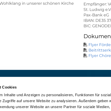
 Wohlklang in unserer schönen Kirche
Empfänger: V
St. Ludwig e.V
Pax-Bank eG
IBAN: DE35 37
BIC: GENODE
Dokument
Flyer Förd

Beitrittse

Flyer Chöre

t:
Für das stille Gebet geöffn
St. Ludwig
:

t Cookies
 30 8859 590
Mo-So 9-19 Uhr
 Inhalte und Anzeigen zu personalisieren, Funktionen für sozia
rrbuero@sankthelena.de
Heilig Kreuz
:

e Zugriffe auf unsere Website zu analysieren. Außerdem geben w
Mo-So 8-18 Uhr
team@sankthelena.de
rwendung unserer Website an unsere Partner für soziale Medien