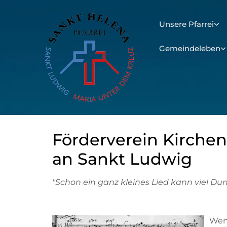
Unsere Pfarrei
Gemeindeleben
Förderverein Kirche
an Sankt Ludwig
"Schon ein ganz kleines Lied kann viel Dunk
Wen