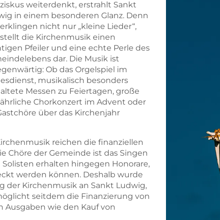
ziskus weiterdenkt, erstrahlt Sankt
wig in einem besonderen Glanz. Denn
 erklingen nicht nur „kleine Lieder“,
 stellt die Kirchenmusik einen
tigen Pfeiler und eine echte Perle des
indelebens dar. Die Musik ist
egenwärtig: Ob das Orgelspiel im
esdienst, musikalisch besonders
altete Messen zu Feiertagen, große
ährliche Chorkonzert im Advent oder
 Gastchöre über das Kirchenjahr
irchenmusik reichen die finanziellen
die Chöre der Gemeinde ist das Singen
Solisten erhalten hingegen Honorare,
deckt werden können. Deshalb wurde
g der Kirchenmusik an Sankt Ludwig,
möglicht seitdem die Finanzierung von
n Ausgaben wie den Kauf von