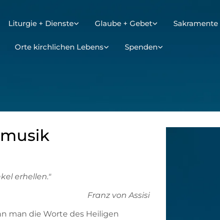
Liturgie + Dienste
Glaube + Gebet
Sakramente 
Orte kirchlichen Lebens
Spenden
nmusik
el erhellen."
Franz von Assisi
n man die Worte des Heiligen