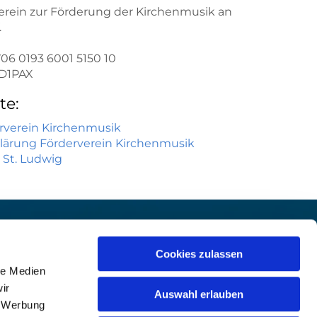
erein zur Förderung der Kirchenmusik an
.
06 0193 6001 5150 10
D1PAX
e:
erverein Kirchenmusik
rklärung Förderverein Kirchenmusik
 St. Ludwig
et:
Prävention

Hinweisgeberschutz

Cookies zulassen
Pfarreifinder

le Medien
Weblinks

ir
Auswahl erlauben
, Werbung
Deutsch