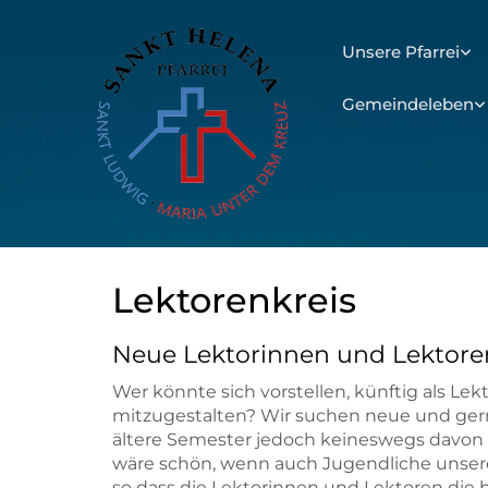
Unsere Pfarrei
Gemeindeleben
Lektorenkreis
Neue Lektorinnen und Lektore
Wer könnte sich vorstellen, künftig als Lek
mitzugestalten? Wir suchen neue und ger
ältere Semester jedoch keineswegs davon a
wäre schön, wenn auch Jugendliche unser
so dass die Lektorinnen und Lektoren die 