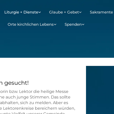
Liturgie + Dienste
Glaube + Gebet
Sakramente 
Orte kirchlichen Lebens
Spenden
n gesucht!
torin bzw. Lektor die heilige Messe
ne auch junge Stimmen. Das sollte
bhalten, sich zu melden. Aber es
e Lektorenkreise bereichern würden,
bunte Vielfalt unserer Gemeinde