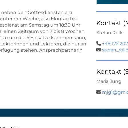
n neben den Gottesdiensten am
unter der Woche, also Montag bis
Kontakt (
tesdienst am Samstag um 18:30 Uhr
gel einen Zeitraum von 7 bis 8 Wochen
Stefan Rolle
keit zu um die 5 Einsätze kommen kann,
+49 172 207

 Lektorinnen und Lektoren, die nur an
stefan_rol

rfügung stehen. Ansprechpartnerin
Kontakt (S
Maria Jung
mjg1@gmx

t:
Für das stille Gebet geöffn
St. Ludwig
:
