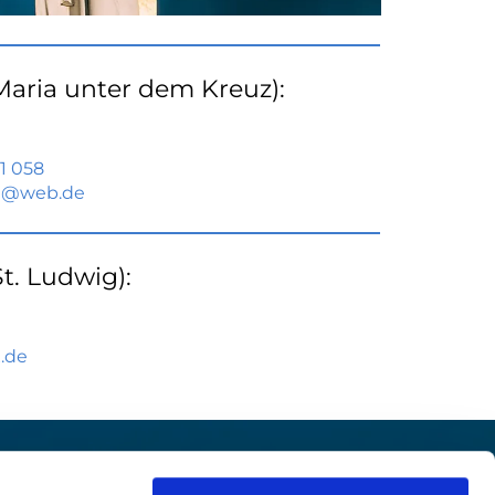
Maria unter dem Kreuz):
1 058
le@web.de
t. Ludwig):
.de
et:
Prävention

Hinweisgeberschutz
