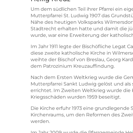
Um dem südlichen Teil ihrer Pfarrei ein ei
Mutterpfarrei St. Ludwig 1907 das Grundstü
Nähe des heutigen Volksparks Wilmersdorf.
Stadtrecht erhalten hatte und damit die j
wurde, war eine Erweiterung der katholisc
Im Jahr 1911 legte der Bischöfliche Legat C
diese zweite katholische Kirche in Wilmers
weihte der Bischof von Breslau, Georg Kardi
dem Patrozinium Kreuzauffindung.
Nach dem Ersten Weltkrieg wurde die Gemei
Mutterpfarrei Sankt Ludwig gelöst und als
errichtet. Im Zweiten Weltkrieg wurde die 
Kriegsschäden wurden 1959 beseitigt.
Die Kirche erfuhr 1973 eine grundlegend
Kirchenraums, um den Reformen des Zweit
werden.
Im Jahr 2009 wurde die Pfarrgemeinde Heil