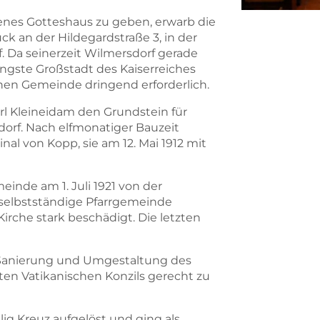
genes Gotteshaus zu geben, erwarb die
ck an der Hildegardstraße 3, in der
 Da seinerzeit Wilmersdorf gerade
üngste Großstadt des Kaiserreiches
hen Gemeinde dringend erforderlich.
arl Kleineidam den Grundstein für
dorf. Nach elfmonatiger Bauzeit
nal von Kopp, sie am 12. Mai 1912 mit
nde am 1. Juli 1921 von der
 selbstständige Pfarrgemeinde
Kirche stark beschädigt. Die letzten
e Sanierung und Umgestaltung des
en Vatikanischen Konzils gerecht zu
ig Kreuz aufgelöst und ging als