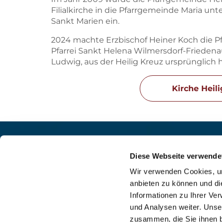
Filialkirche in die Pfarrgemeinde Maria unt
Sankt Marien ein.
2024 machte Erzbischof Heiner Koch die P
Pfarrei Sankt Helena Wilmersdorf-Friedena
Ludwig, aus der Heilig Kreuz ursprünglich
Kirche Heil
Pfarrei St. Helena –
Kontak
Wilmersdorf-Friedenau
Diese Webseite verwende
+49

Ludwigkirchplatz 10
Wir verwenden Cookies, um
pfa

10719 Berlin
anbieten zu können und di
web

Informationen zu Ihrer Ve
und Analysen weiter. Unse
zusammen, die Sie ihnen b