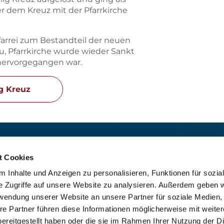
er dem Kreuz mit der Pfarrkirche
farrei zum Bestandteil der neuen
u, Pfarrkirche wurde wieder Sankt
 hervorgegangen war.
ig Kreuz
t:
Für das stille Gebet geöffn
St. Ludwig
:

t Cookies
 30 8859 590
Mo-So 9-19 Uhr
 Inhalte und Anzeigen zu personalisieren, Funktionen für sozia
rrbuero@sankthelena.de
Heilig Kreuz
:

e Zugriffe auf unsere Website zu analysieren. Außerdem geben w
Mo-So 8-18 Uhr
team@sankthelena.de
rwendung unserer Website an unsere Partner für soziale Medien
re Partner führen diese Informationen möglicherweise mit weite
ereitgestellt haben oder die sie im Rahmen Ihrer Nutzung der D