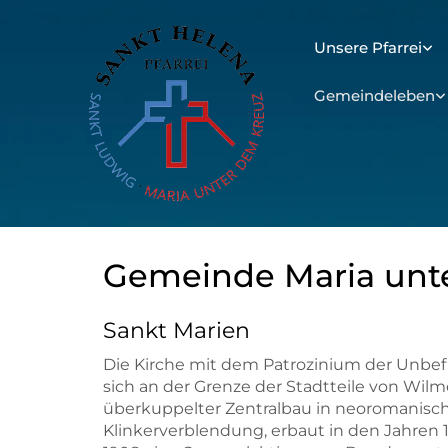
Unsere Pfarrei
Gemeindeleben
Gemeinde Maria unt
Sankt Marien
Die Kirche mit dem Patrozinium der Unbe
sich an der Grenze der Stadtteile von Wilmer
überkuppelter Zentralbau in neoromanisch
Klinkerverblendung, erbaut in den Jahren 