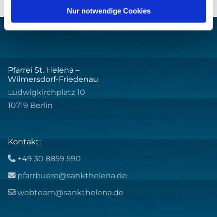
Nur notwendige Cookies
Pfarrei St. Helena –
Wilmersdorf-Friedenau
Ludwigkirchplatz 10
10719 Berlin
Kontakt:
+49 30 8859 590

pfarrbuero@sankthelena.de

webteam@sankthelena.de
