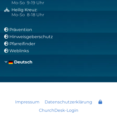
Mo-So 9-19 Uhr
Heilig Kreuz
:

Mo-So 8-18 Uhr
Prävention

Hinweisgeberschutz

Pfarreifinder

Weblinks

Deutsch
Impressum
Datenschutzerklärung
ChurchDesk-Login