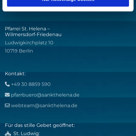
Pfarrei St. Helena –
Wilmersdorf-Friedenau
Ludwigkirchplatz 10
10719 Berlin
Kontakt:
+49 30 8859 590

pfarrbuero@sankthelena.de

webteam@sankthelena.de

Für das stille Gebet geöffnet:
St. Ludwig
:
