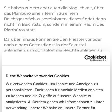
Sie haben zudem aber auch die Möglichkeit, über
das Pfarrbüro einen Termin zu einem
Beichtgespräch zu vereinbaren; dieses findet dann
nicht im Beichtstuhl, sondern in einem Raum des
Pfarrbüros statt.
Darüber hinaus können Sie den Priester vor oder
nach einem Gottesdienst in der Sakristei
aufsuchen, um ggf. sofort die Beichte ablegen zu
können. Sollten Sie stolzer Besitzer eines
Gotteslobs (kath. Gebet- und Gesangbuch) sein;
dort wird unter # 593 ausführlich auf das Sakrament
der Buße und Versöhnung eingegangen.
Diese Webseite verwendet Cookies
Grundsätzlich gilt: Haben Sie keine Furcht etwas
Wir verwenden Cookies, um Inhalte und Anzeigen zu
falsch zu machen, ein Gebet nicht zu sprechen oder
personalisieren, Funktionen für soziale Medien anbieten
auf eine Begrüßung des Priesters nicht
zu können und die Zugriffe auf unsere Website zu
angemessen reagieren zu können; wir helfen Ihnen
analysieren. Außerdem geben wir Informationen zu Ihrer
dabei, so dass Sie sich ganz auf ihre
Verwendung unserer Website an unsere Partner für
Gewissenserforschung, ihre Reue und ihren