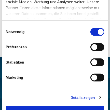
soziale Medien, Werbung und Analysen weiter. Unsere
Wunsch nach Versöhnung konzentrieren können.
Partner führen diese Informationen möglicherweise mit
Nur Mut!
weiteren Daten zusammen, die Sie ihnen bereitgestellt
haben oder die sie im Rahmen Ihrer Nutzung der Dienste
gesammelt haben.
Einwilligungsauswahl
Notwendig
Präferenzen
Statistiken
Marketing
Pfarrei St. Helena –
Wilmersdorf-Friedenau
Ludwigkirchplatz 10
Details zeigen
10719 Berlin