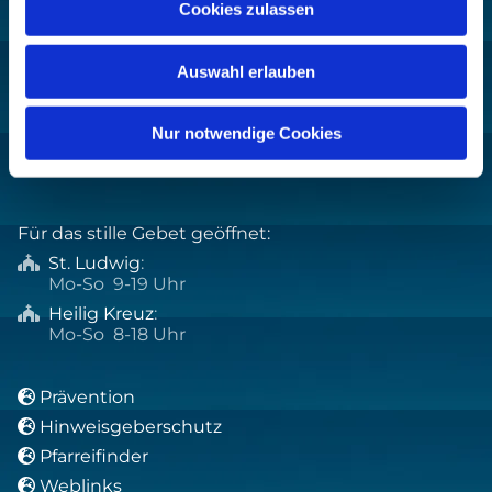
Cookies zulassen
Kontakt:
Auswahl erlauben
+49 30 8859 590

pfarrbuero@sankthelena.de

Nur notwendige Cookies
webteam@sankthelena.de

Für das stille Gebet geöffnet:
St. Ludwig
:

Mo-So 9-19 Uhr
Heilig Kreuz
:

Mo-So 8-18 Uhr
Prävention

Hinweisgeberschutz

Pfarreifinder

Weblinks
