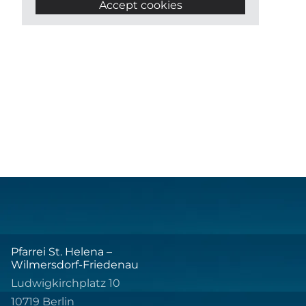
Accept cookies
Pfarrei St. Helena –
Wilmersdorf-Friedenau
Ludwigkirchplatz 10
10719 Berlin