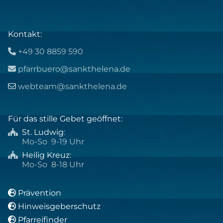
Kontakt:
+49 30 8859 590

pfarrbuero@sankthelena.de

webteam@sankthelena.de

Für das stille Gebet geöffnet:
St. Ludwig
:

Mo-So 9-19 Uhr
Heilig Kreuz
:

Mo-So 8-18 Uhr
Prävention

Hinweisgeberschutz

Pfarreifinder
