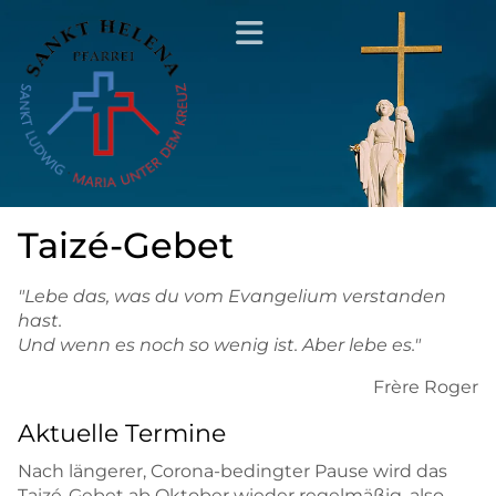
Taizé-Gebet
"Lebe das, was du vom Evangelium verstanden
hast.
Und wenn es noch so wenig ist. Aber lebe es."
Frère Roger
Aktuelle Termine
Nach längerer, Corona-bedingter Pause wird das
Taizé-Gebet ab Oktober wieder regelmäßig, also