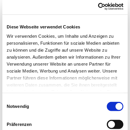
das
Pfarrbüro
möglich.
Team
Diese Webseite verwendet Cookies
Wir verwenden Cookies, um Inhalte und Anzeigen zu
Ganz herzliche Einladung auch an alle, die unser
personalisieren, Funktionen für soziale Medien anbieten
Gebet gerne musikalisch verschönern können mit
zu können und die Zugriffe auf unsere Website zu
ihrem Instrument oder ihrer Stimme ! Wir freuen
uns auch über jede Mithilfe bei der Vorbereitung
analysieren. Außerdem geben wir Informationen zu Ihrer
und Gestaltung und wünschen uns weitere
Verwendung unserer Website an unsere Partner für
Mitstreiter im Team.
soziale Medien, Werbung und Analysen weiter. Unsere
Partner führen diese Informationen möglicherweise mit
weiteren Daten zusammen, die Sie ihnen bereitgestellt
Erfahrungsbericht
haben oder die sie im Rahmen Ihrer Nutzung der Dienste
gesammelt haben.
Einwilligungsauswahl
Die Texte werden langsam und besinnlich
Notwendig
vorgetragen. Es fällt leicht hineinzukommen. Die
Gebetsgemeinde singt und betet mit. Die Lieder
sind vom Text her einfach, und einige Teile werden
Präferenzen
mehrfach wiederholt. Die Lautstärke ist besinnlich