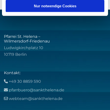
Nur notwendige Cookies
Pfarrei St. Helena –
Wilmersdorf-Friedenau
Ludwigkirchplatz 10
10719 Berlin
Kontakt:
+49 30 8859 590

pfarrbuero@sankthelena.de

webteam@sankthelena.de
