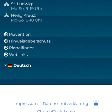
St. Ludwig
:

Mo-So 9-19 Uhr
Heilig Kreuz
:

Mo-So 8-18 Uhr
Prävention

Hinweisgeberschutz

Pfarreifinder

Weblinks

Deutsch
Impressum
Datenschutzerklärung
ChurchDesk-Login