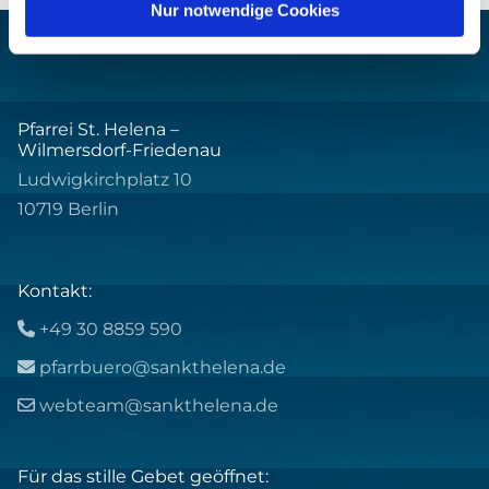
Nur notwendige Cookies
Pfarrei St. Helena –
Wilmersdorf-Friedenau
Ludwigkirchplatz 10
10719 Berlin
Kontakt:
+49 30 8859 590

pfarrbuero@sankthelena.de

webteam@sankthelena.de

Für das stille Gebet geöffnet: