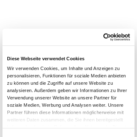
Diese Webseite verwendet Cookies
Wir verwenden Cookies, um Inhalte und Anzeigen zu
personalisieren, Funktionen für soziale Medien anbieten
zu können und die Zugriffe auf unsere Website zu
analysieren. Außerdem geben wir Informationen zu Ihrer
Verwendung unserer Website an unsere Partner für
Dies könnte Sie auch
soziale Medien, Werbung und Analysen weiter. Unsere
interessieren
Partner führen diese Informationen möglicherweise mit
weiteren Daten zusammen, die Sie ihnen bereitgestellt
haben oder die sie im Rahmen Ihrer Nutzung der Dienste
gesammelt haben.
Einwilligungsauswahl