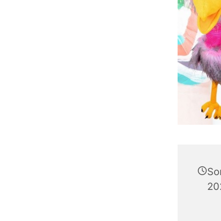
So
20