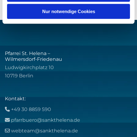
Nur notwendige Cookies
Pfarrei St. Helena –
Wilmersdorf-Friedenau
Ludwigkirchplatz 10
10719 Berlin
Kontakt:
+49 30 8859 590

pfarrbuero@sankthelena.de

webteam@sankthelena.de
