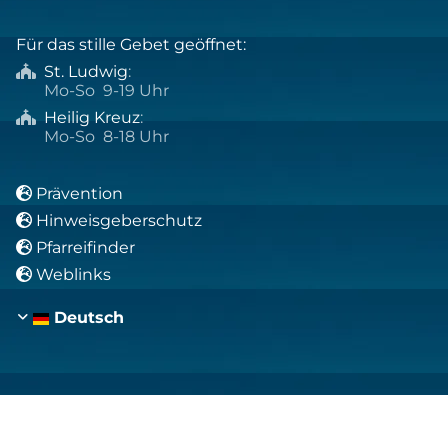
Für das stille Gebet geöffnet:
St. Ludwig
:

Mo-So 9-19 Uhr
Heilig Kreuz
:

Mo-So 8-18 Uhr
Prävention

Hinweisgeberschutz

Pfarreifinder

Weblinks

Deutsch