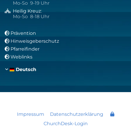
Mo-So 9-19 Uhr
Heilig Kreuz
:

Mo-So 8-18 Uhr
Prävention

Hinweisgeberschutz

Pfarreifinder

Weblinks

Deutsch
Impressum
Datenschutzerklärung
ChurchDesk-Login