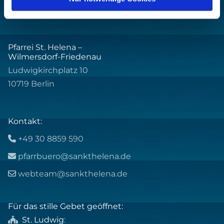
Pfarrei St. Helena –
Wilmersdorf-Friedenau
Ludwigkirchplatz 10
10719 Berlin
Kontakt:
+49 30 8859 590

pfarrbuero@sankthelena.de

webteam@sankthelena.de

Für das stille Gebet geöffnet:
St. Ludwig
:
