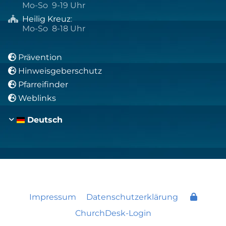
Mo-So 9-19 Uhr
Heilig Kreuz
:

Mo-So 8-18 Uhr
Prävention

Hinweisgeberschutz

Pfarreifinder

Weblinks

Deutsch
Impressum
Datenschutzerklärung
ChurchDesk-Login