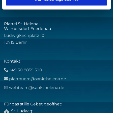
Pfarrei St. Helena –
Wilmersdorf-Friedenau
Ludwigkirchplatz 10
10719 Berlin
Kontakt:
+49 30 8859 590

pfarrbuero@sankthelena.de

webteam@sankthelena.de

Für das stille Gebet geöffnet:
St. Ludwig
:
