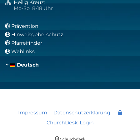
Heilig Kreuz
:

Mo-So 8-18 Uhr
Prävention

Hinweisgeberschutz

Pfarreifinder

Weblinks

Deutsch
Impressum
Datenschutzerklärung
ChurchDesk-Login