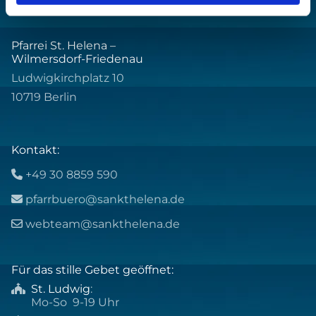
Pfarrei St. Helena –
Wilmersdorf-Friedenau
Ludwigkirchplatz 10
10719 Berlin
Kontakt:
+49 30 8859 590

pfarrbuero@sankthelena.de

webteam@sankthelena.de

Für das stille Gebet geöffnet:
St. Ludwig
:

Mo-So 9-19 Uhr