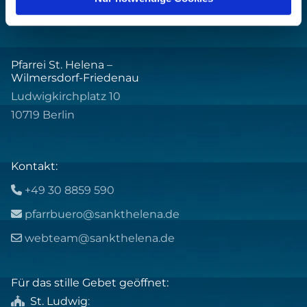
Pfarrei St. Helena –
Wilmersdorf-Friedenau
Ludwigkirchplatz 10
10719 Berlin
Kontakt:
+49 30 8859 590

pfarrbuero@sankthelena.de

webteam@sankthelena.de

Für das stille Gebet geöffnet:
St. Ludwig
:
