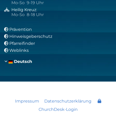
Mo-So 9-19 Uhr
Heilig Kreuz
:

Mo-So 8-18 Uhr
Prävention

Hinweisgeberschutz

Pfarreifinder

Weblinks

Deutsch
Impressum
Datenschutzerklärung
ChurchDesk-Login