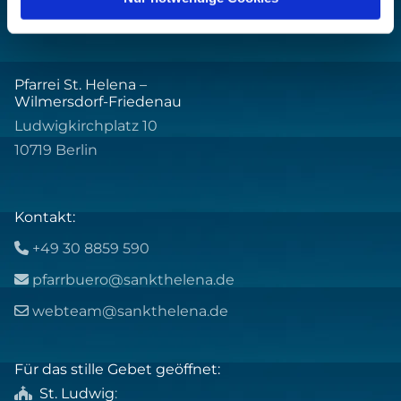
Pfarrei St. Helena –
Wilmersdorf-Friedenau
Ludwigkirchplatz 10
10719 Berlin
Kontakt:
+49 30 8859 590

pfarrbuero@sankthelena.de

webteam@sankthelena.de

Für das stille Gebet geöffnet:
St. Ludwig
:
