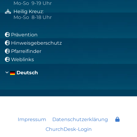
Mo-So 9-19 Uhr
Heilig Kreuz
:

Mo-So 8-18 Uhr
Prävention

Hinweisgeberschutz

Pfarreifinder

Weblinks

Deutsch
Impressum
Datenschutzerklärung
ChurchDesk-Login