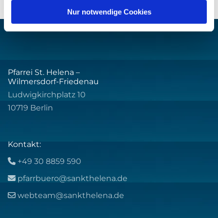
Nur notwendige Cookies
Pfarrei St. Helena –
Wilmersdorf-Friedenau
Ludwigkirchplatz 10
10719 Berlin
Kontakt:
+49 30 8859 590

pfarrbuero@sankthelena.de

webteam@sankthelena.de
