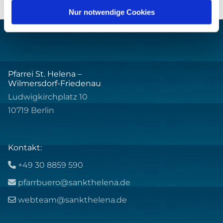
Nur notwendige Cookies
Pfarrei St. Helena –
Wilmersdorf-Friedenau
Ludwigkirchplatz 10
10719 Berlin
Kontakt:
+49 30 8859 590

pfarrbuero@sankthelena.de

webteam@sankthelena.de
