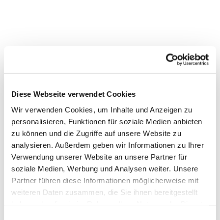
Diese Webseite verwendet Cookies
Wir verwenden Cookies, um Inhalte und Anzeigen zu
personalisieren, Funktionen für soziale Medien anbieten
zu können und die Zugriffe auf unsere Website zu
analysieren. Außerdem geben wir Informationen zu Ihrer
Verwendung unserer Website an unsere Partner für
Dies könnte Sie auch
soziale Medien, Werbung und Analysen weiter. Unsere
interessieren
Partner führen diese Informationen möglicherweise mit
weiteren Daten zusammen, die Sie ihnen bereitgestellt
haben oder die sie im Rahmen Ihrer Nutzung der Dienste
gesammelt haben.
Einwilligungsauswahl