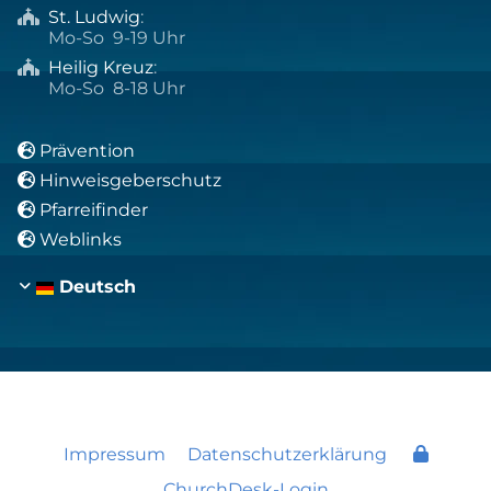
St. Ludwig
:

Mo-So 9-19 Uhr
Heilig Kreuz
:

Mo-So 8-18 Uhr
Prävention

Hinweisgeberschutz

Pfarreifinder

Weblinks

Deutsch
Impressum
Datenschutzerklärung
ChurchDesk-Login