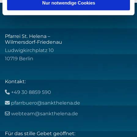
Nur notwendige Cookies
Pfarrei St. Helena –
Wilmersdorf-Friedenau
Ludwigkirchplatz 10
10719 Berlin
Kontakt:
+49 30 8859 590

pfarrbuero@sankthelena.de

webteam@sankthelena.de

Für das stille Gebet geöffnet: