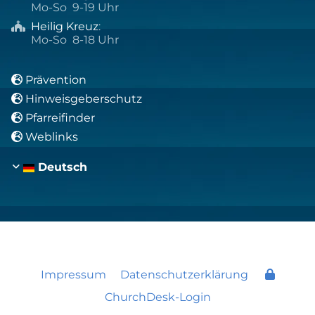
Mo-So 9-19 Uhr
Heilig Kreuz
:

Mo-So 8-18 Uhr
Prävention

Hinweisgeberschutz

Pfarreifinder

Weblinks

Deutsch
Impressum
Datenschutzerklärung
ChurchDesk-Login