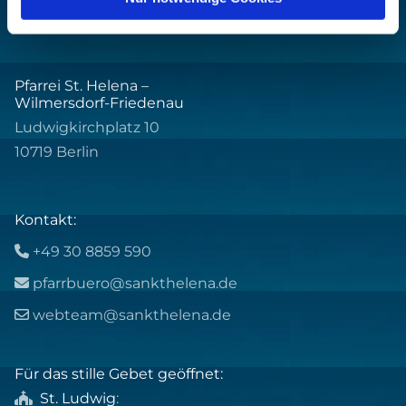
Pfarrei St. Helena –
Wilmersdorf-Friedenau
Ludwigkirchplatz 10
10719 Berlin
Kontakt:
+49 30 8859 590

pfarrbuero@sankthelena.de

webteam@sankthelena.de

Für das stille Gebet geöffnet:
St. Ludwig
:
