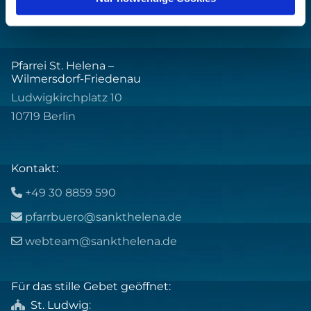
Pfarrei St. Helena –
Wilmersdorf-Friedenau
Ludwigkirchplatz 10
10719 Berlin
Kontakt:
+49 30 8859 590

pfarrbuero@sankthelena.de

webteam@sankthelena.de

Für das stille Gebet geöffnet:
St. Ludwig
:
