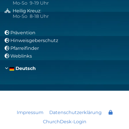
Mo-So 9-19 Uhr
Heilig Kreuz
:

Mo-So 8-18 Uhr
Prävention

Hinweisgeberschutz

Pfarreifinder

Weblinks

Deutsch
Impressum
Datenschutzerklärung
ChurchDesk-Login