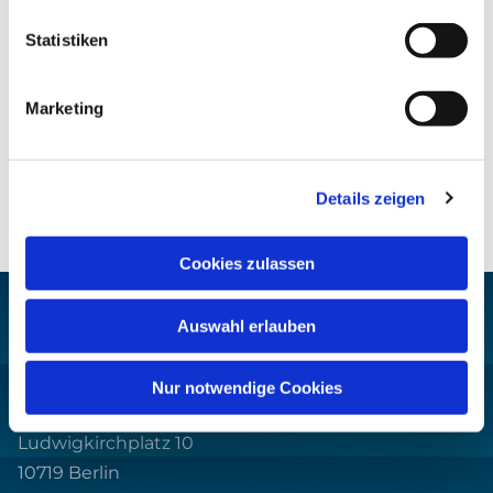
Statistiken
Marketing
Details zeigen
Cookies zulassen
Auswahl erlauben
Nur notwendige Cookies
Pfarrei St. Helena –
Wilmersdorf-Friedenau
Ludwigkirchplatz 10
10719 Berlin