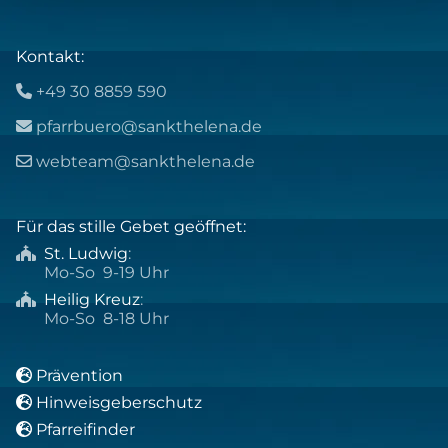
Kontakt:
+49 30 8859 590

pfarrbuero@sankthelena.de

webteam@sankthelena.de

Für das stille Gebet geöffnet:
St. Ludwig
:

Mo-So 9-19 Uhr
Heilig Kreuz
:

Mo-So 8-18 Uhr
Prävention

Hinweisgeberschutz

Pfarreifinder
