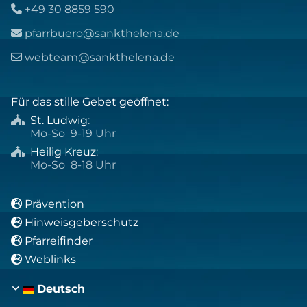
+49 30 8859 590

pfarrbuero@sankthelena.de

webteam@sankthelena.de

Für das stille Gebet geöffnet:
St. Ludwig
:

Mo-So 9-19 Uhr
Heilig Kreuz
:

Mo-So 8-18 Uhr
Prävention

Hinweisgeberschutz

Pfarreifinder

Weblinks

Deutsch