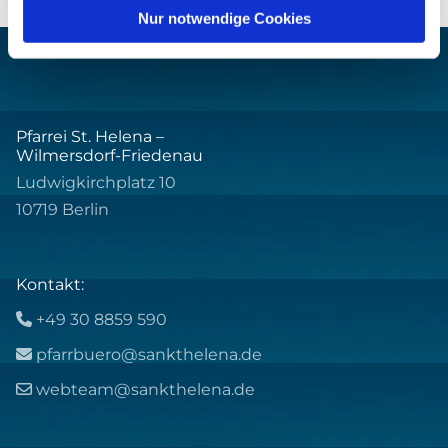
Nur notwendige Cookies
Pfarrei St. Helena –
Wilmersdorf-Friedenau
Ludwigkirchplatz 10
10719 Berlin
Kontakt:
+49 30 8859 590

pfarrbuero@sankthelena.de

webteam@sankthelena.de
