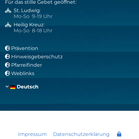
Für das stille Gebet geöffnet:
St. Ludwig
:

Mo-So 9-19 Uhr
Heilig Kreuz
:

Mo-So 8-18 Uhr
Prävention

Hinweisgeberschutz

Pfarreifinder

Weblinks

Deutsch
Impressum
Datenschutzerklärung