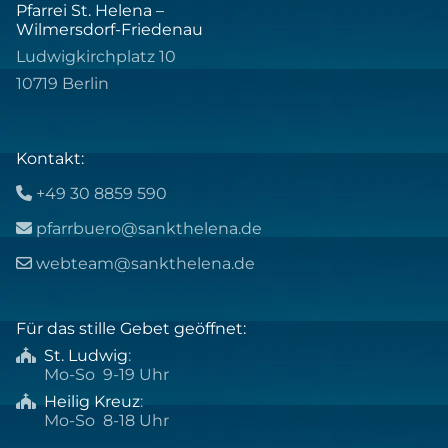
Pfarrei St. Helena –
Wilmersdorf-Friedenau
Ludwigkirchplatz 10
10719 Berlin
Kontakt:
+49 30 8859 590

pfarrbuero@sankthelena.de

webteam@sankthelena.de

Für das stille Gebet geöffnet:
St. Ludwig
:

Mo-So 9-19 Uhr
Heilig Kreuz
:

Mo-So 8-18 Uhr