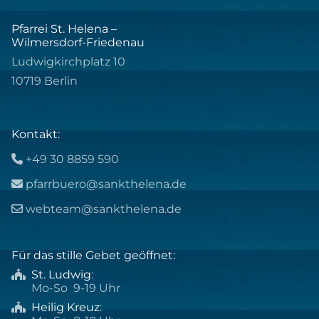
Pfarrei St. Helena –
Wilmersdorf-Friedenau
Ludwigkirchplatz 10
10719 Berlin
Kontakt:
+49 30 8859 590

pfarrbuero@sankthelena.de

webteam@sankthelena.de

Für das stille Gebet geöffnet:
St. Ludwig
:

Mo-So 9-19 Uhr
Heilig Kreuz
:
