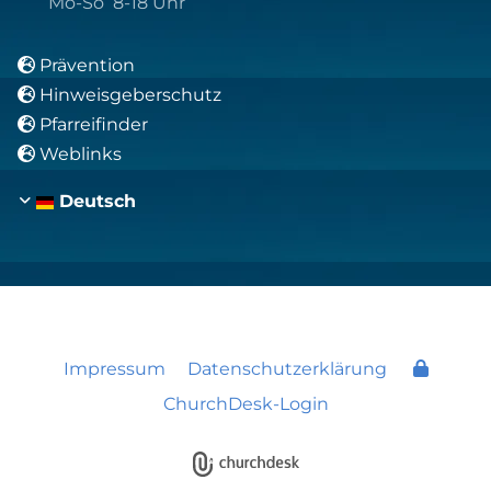
Mo-So 8-18 Uhr
Prävention

Hinweisgeberschutz

Pfarreifinder

Weblinks

Deutsch
Impressum
Datenschutzerklärung
ChurchDesk-Login