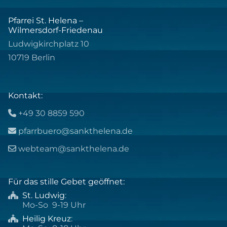
Pfarrei St. Helena –
Wilmersdorf-Friedenau
Ludwigkirchplatz 10
10719 Berlin
Kontakt:
+49 30 8859 590

pfarrbuero@sankthelena.de

webteam@sankthelena.de

Für das stille Gebet geöffnet:
St. Ludwig
:

Mo-So 9-19 Uhr
Heilig Kreuz
:
