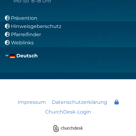
Mo-So 8-18 Uhr
Prävention

Hinweisgeberschutz

Pfarreifinder

Weblinks

Deutsch
Impressum
Datenschutzerklärung
ChurchDesk-Login