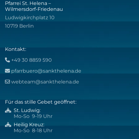
Pfarrei St. Helena –
Wilmersdorf-Friedenau
Ludwigkirchplatz 10
10719 Berlin
Kontakt:
+49 30 8859 590

pfarrbuero@sankthelena.de

webteam@sankthelena.de

Für das stille Gebet geöffnet:
St. Ludwig
:

Mo-So 9-19 Uhr
Heilig Kreuz
:

Mo-So 8-18 Uhr