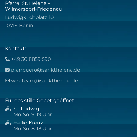
Pfarrei St. Helena –
Wilmersdorf-Friedenau
Ludwigkirchplatz 10
10719 Berlin
Kontakt:
+49 30 8859 590

pfarrbuero@sankthelena.de

webteam@sankthelena.de

Für das stille Gebet geöffnet:
St. Ludwig
:

Mo-So 9-19 Uhr
Heilig Kreuz
:

Mo-So 8-18 Uhr