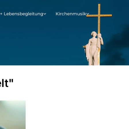
+ Lebensbegleitung
Kirchenmusik
lt"