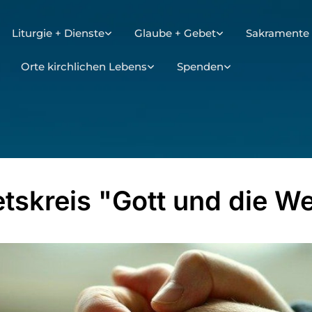
Liturgie + Dienste
Glaube + Gebet
Sakramente 
Orte kirchlichen Lebens
Spenden
tskreis "Gott und die We