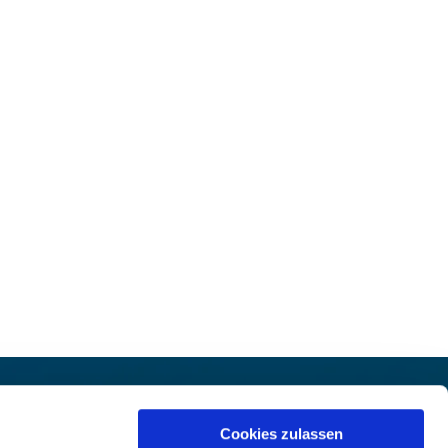
et:
Prävention

Hinweisgeberschutz

Cookies zulassen