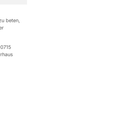
zu beten,
er
10715
rrhaus