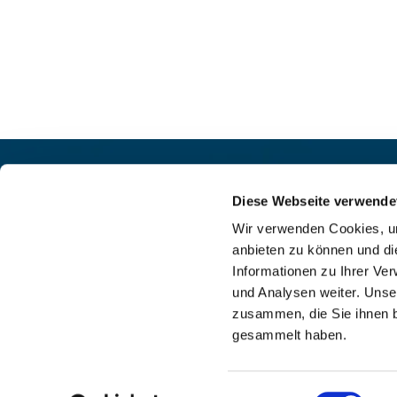
Pfarrei St. Helena –
Kontak
Wilmersdorf-Friedenau
Diese Webseite verwende
+49

Ludwigkirchplatz 10
Wir verwenden Cookies, um
pfa

10719 Berlin
anbieten zu können und di
web

Informationen zu Ihrer Ve
und Analysen weiter. Unse
zusammen, die Sie ihnen b
gesammelt haben.
I
Einwilligungsauswahl