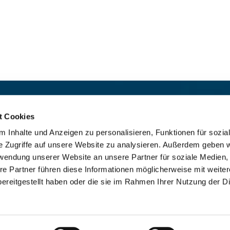
t:
Für das stille Gebet geöffn
St. Ludwig
:

t Cookies
 30 8859 590
Mo-So 9-19 Uhr
 Inhalte und Anzeigen zu personalisieren, Funktionen für sozia
rrbuero@sankthelena.de
Heilig Kreuz
:

e Zugriffe auf unsere Website zu analysieren. Außerdem geben w
Mo-So 8-18 Uhr
team@sankthelena.de
rwendung unserer Website an unsere Partner für soziale Medien
re Partner führen diese Informationen möglicherweise mit weite
ereitgestellt haben oder die sie im Rahmen Ihrer Nutzung der D
mpressum
Datenschutzerklärung
ChurchDesk-Lo