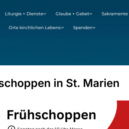
Liturgie + Dienste
Glaube + Gebet
Sakramente 
Orte kirchlichen Lebens
Spenden
schoppen in St. Marien