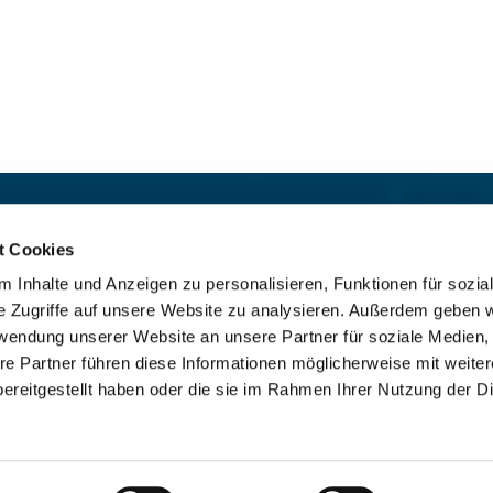
t:
Für das stille Gebet geöffn
St. Ludwig
:

t Cookies
 30 8859 590
Mo-So 9-19 Uhr
 Inhalte und Anzeigen zu personalisieren, Funktionen für sozia
rrbuero@sankthelena.de
Heilig Kreuz
:

e Zugriffe auf unsere Website zu analysieren. Außerdem geben w
Mo-So 8-18 Uhr
team@sankthelena.de
rwendung unserer Website an unsere Partner für soziale Medien
re Partner führen diese Informationen möglicherweise mit weite
ereitgestellt haben oder die sie im Rahmen Ihrer Nutzung der D
mpressum
Datenschutzerklärung
ChurchDesk-Lo