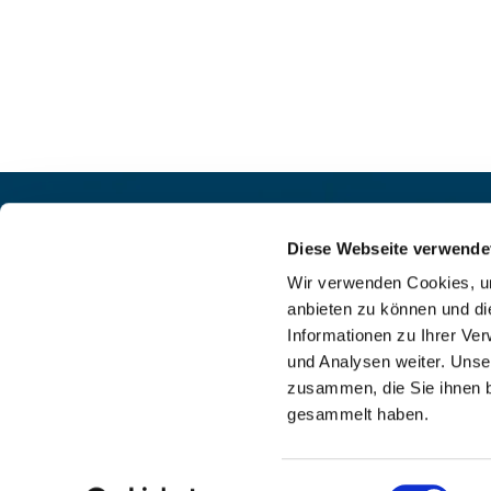
Pfarrei St. Helena –
Kontak
Wilmersdorf-Friedenau
Diese Webseite verwende
+49

Ludwigkirchplatz 10
Wir verwenden Cookies, um
pfa

10719 Berlin
anbieten zu können und di
web

Informationen zu Ihrer Ve
und Analysen weiter. Unse
zusammen, die Sie ihnen b
gesammelt haben.
I
Einwilligungsauswahl