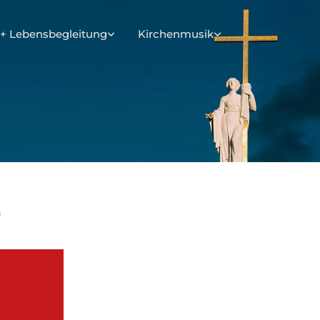
+ Lebensbegleitung
Kirchenmusik
z