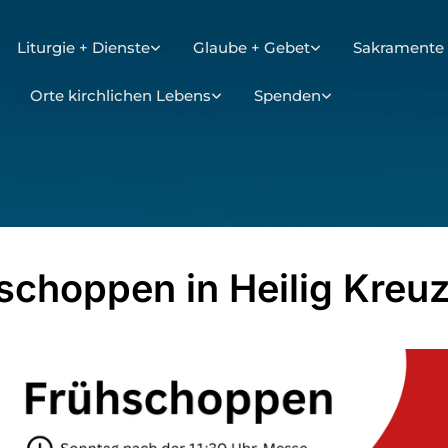
Liturgie + Dienste
Glaube + Gebet
Sakramente 
Orte kirchlichen Lebens
Spenden
schoppen in Heilig Kreu