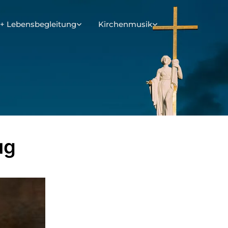
+ Lebensbegleitung
Kirchenmusik
ug