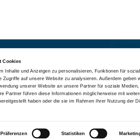
t:
Für das stille Gebet geöffn
St. Ludwig
:

t Cookies
 30 8859 590
Mo-So 9-19 Uhr
 Inhalte und Anzeigen zu personalisieren, Funktionen für sozia
rrbuero@sankthelena.de
Heilig Kreuz
:

e Zugriffe auf unsere Website zu analysieren. Außerdem geben w
Mo-So 8-18 Uhr
team@sankthelena.de
rwendung unserer Website an unsere Partner für soziale Medien
re Partner führen diese Informationen möglicherweise mit weite
ereitgestellt haben oder die sie im Rahmen Ihrer Nutzung der D
mpressum
Datenschutzerklärung
ChurchDesk-Lo
Präferenzen
Statistiken
Marketin