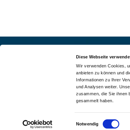
Pfarrei St. Helena –
Kontak
Wilmersdorf-Friedenau
Diese Webseite verwende
+49

Ludwigkirchplatz 10
Wir verwenden Cookies, um
pfa

10719 Berlin
anbieten zu können und di
web

Informationen zu Ihrer Ve
und Analysen weiter. Unse
zusammen, die Sie ihnen b
gesammelt haben.
I
Einwilligungsauswahl
Notwendig