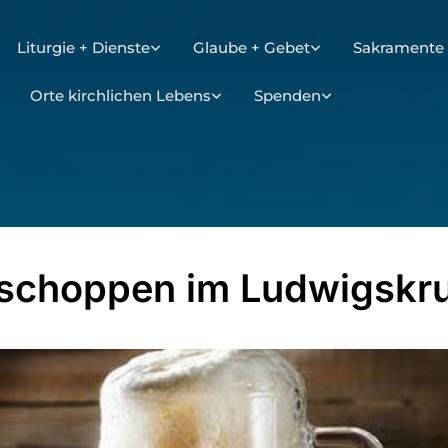
Liturgie + Dienste
Glaube + Gebet
Sakramente 
Orte kirchlichen Lebens
Spenden
schoppen im Ludwigskr