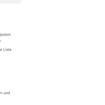
 jedem
.
e Liste
in und