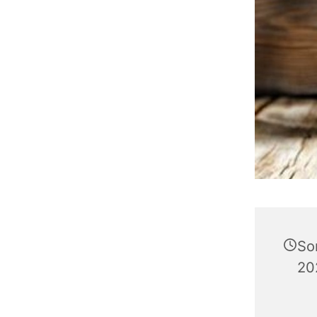
So
20