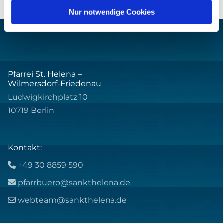
Nur notwendige Cookies
Pfarrei St. Helena –
Wilmersdorf-Friedenau
Ludwigkirchplatz 10
10719 Berlin
Kontakt:
+49 30 8859 590

pfarrbuero@sankthelena.de

webteam@sankthelena.de
