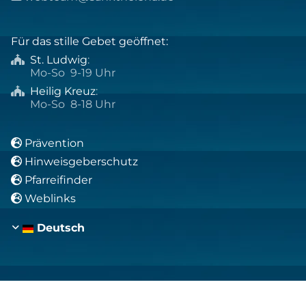
Für das stille Gebet geöffnet:
St. Ludwig
:

Mo-So 9-19 Uhr
Heilig Kreuz
:

Mo-So 8-18 Uhr
Prävention

Hinweisgeberschutz

Pfarreifinder

Weblinks

Deutsch