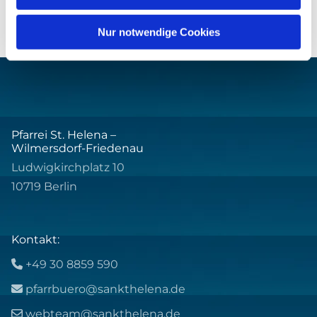
Nur notwendige Cookies
Pfarrei St. Helena –
Wilmersdorf-Friedenau
Ludwigkirchplatz 10
10719 Berlin
Kontakt:
+49 30 8859 590

pfarrbuero@sankthelena.de

webteam@sankthelena.de
