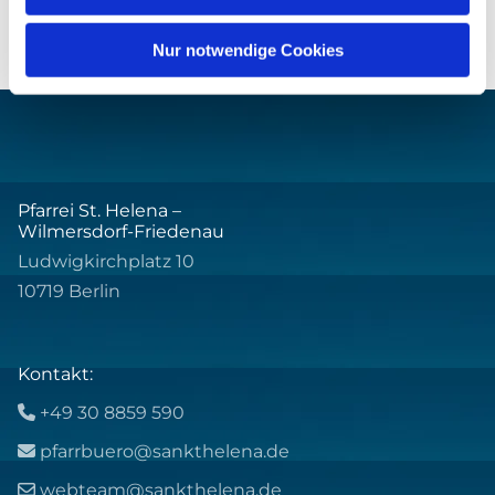
Nur notwendige Cookies
Pfarrei St. Helena –
Wilmersdorf-Friedenau
Ludwigkirchplatz 10
10719 Berlin
Kontakt:
+49 30 8859 590

pfarrbuero@sankthelena.de

webteam@sankthelena.de
