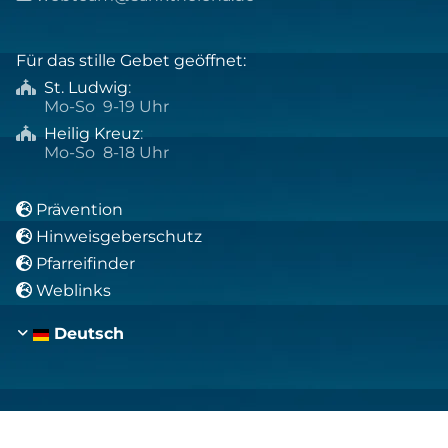
Für das stille Gebet geöffnet:
St. Ludwig
:

Mo-So 9-19 Uhr
Heilig Kreuz
:

Mo-So 8-18 Uhr
Prävention

Hinweisgeberschutz

Pfarreifinder

Weblinks

Deutsch