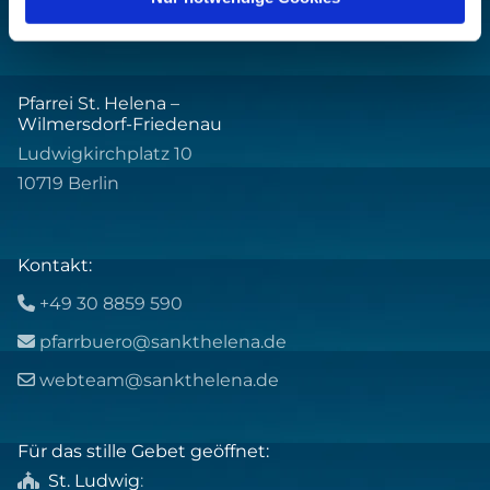
Pfarrei St. Helena –
Wilmersdorf-Friedenau
Ludwigkirchplatz 10
10719 Berlin
Kontakt:
+49 30 8859 590

pfarrbuero@sankthelena.de

webteam@sankthelena.de

Für das stille Gebet geöffnet:
St. Ludwig
:
