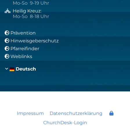
Mo-So 9-19 Uhr
Heilig Kreuz
:

Mo-So 8-18 Uhr
Prävention

Hinweisgeberschutz

Pfarreifinder

Weblinks

Deutsch
Impressum
Datenschutzerklärung
ChurchDesk-Login