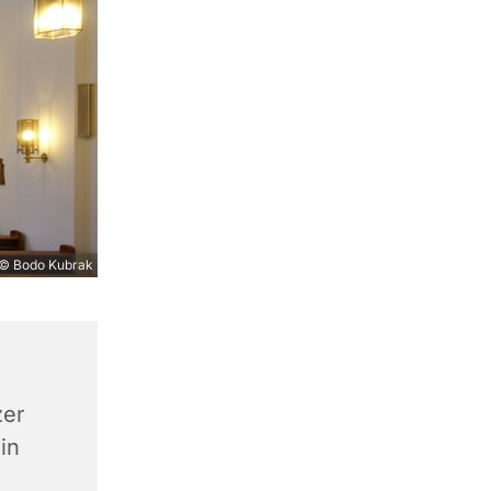
© Bodo Kubrak
zer
in