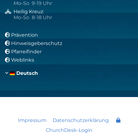
Mo-So 9-19 Uhr
Heilig Kreuz
:

Mo-So 8-18 Uhr
Prävention

Hinweisgeberschutz

Pfarreifinder

Weblinks

Deutsch
Impressum
Datenschutzerklärung
ChurchDesk-Login