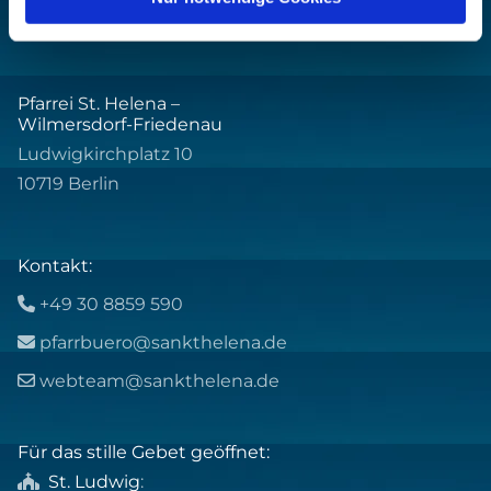
Pfarrei St. Helena –
Wilmersdorf-Friedenau
Ludwigkirchplatz 10
10719 Berlin
Kontakt:
+49 30 8859 590

pfarrbuero@sankthelena.de

webteam@sankthelena.de

Für das stille Gebet geöffnet:
St. Ludwig
:
