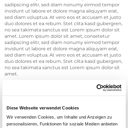
sadipscing elitr, sed diam nonumy eirmod tempor
invidunt ut labore et dolore magna aliquyam erat,
sed diam voluptua. At vero eos et accusam et justo
duo dolores et ea rebum. Stet clita kasd gubergren,
no sea takimata sanctus est Lorem ipsum dolor sit
amet. Lorem ipsum dolor sit amet, consetetur
sadipscing elitr, sed diam nonumy eirmod tempor
invidunt ut labore et dolore magna aliquyam erat,
sed diam voluptua. At vero eos et accusam et justo
duo dolores et ea rebum. Stet clita kasd gubergren,
no sea takimata sanctus est Lorem ipsum dolor sit
amet.
Duis autem vel eum iriure dolor in hendrerit in
vulputate velit esse molestie consequat, vel illum
dolore eu feugiat nulla facilisis at vero eros et
accumsan et iusto odio dignissim qui blandit
Diese Webseite verwendet Cookies
praesent luptatum zzril delenit augue duis dolore
te feugait nulla facilisi. Lorem ipsum dolor sit amet,
Wir verwenden Cookies, um Inhalte und Anzeigen zu
consectetuer adipiscing elit, sed diam nonummy
personalisieren, Funktionen für soziale Medien anbieten