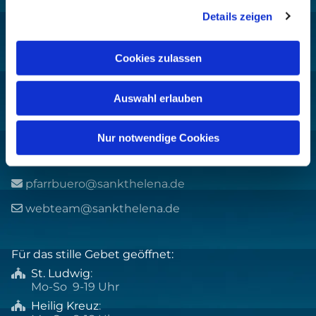
Details zeigen
Pfarrei St. Helena –
Wilmersdorf-Friedenau
Cookies zulassen
Ludwigkirchplatz 10
10719 Berlin
Auswahl erlauben
Kontakt:
Nur notwendige Cookies
+49 30 8859 590

pfarrbuero@sankthelena.de

webteam@sankthelena.de

Für das stille Gebet geöffnet:
St. Ludwig
:

Mo-So 9-19 Uhr
Heilig Kreuz
:
