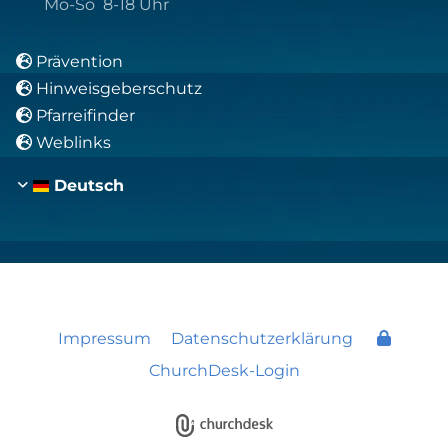
Mo-So 8-18 Uhr
Prävention

Hinweisgeberschutz

Pfarreifinder

Weblinks

Deutsch
Impressum
Datenschutzerklärung
ChurchDesk-Login