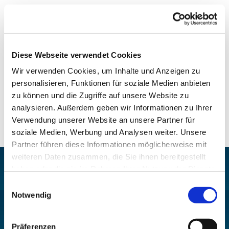
Diese Webseite verwendet Cookies
Wir verwenden Cookies, um Inhalte und Anzeigen zu
personalisieren, Funktionen für soziale Medien anbieten
zu können und die Zugriffe auf unsere Website zu
analysieren. Außerdem geben wir Informationen zu Ihrer
Verwendung unserer Website an unsere Partner für
soziale Medien, Werbung und Analysen weiter. Unsere
Partner führen diese Informationen möglicherweise mit
weiteren Daten zusammen, die Sie ihnen bereitgestellt
haben oder die sie im Rahmen Ihrer Nutzung der Dienste
gesammelt haben.
Einwilligungsauswahl
Notwendig
Pfarrei St. Helena –
Wilmersdorf-Friedenau
Ludwigkirchplatz 10
Präferenzen