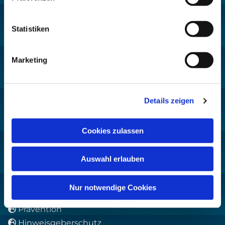
10719 Berlin
Statistiken
Kontakt:
Marketing
+49 30 8859 590

pfarrbuero@sankthelena.de

Details zeigen
webteam@sankthelena.de

Cookies zulassen
Für das stille Gebet geöffnet:
St. Ludwig
:

Mo-So 9-19 Uhr
Auswahl erlauben
Heilig Kreuz
:

Mo-So 8-18 Uhr
Nur notwendige Cookies
Prävention

Hinweisgeberschutz
