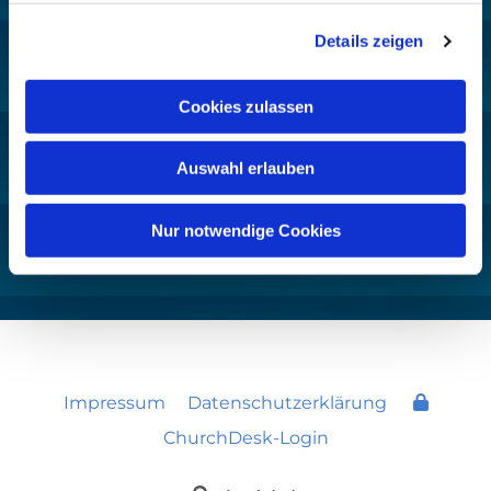
Heilig Kreuz
:

Mo-So 8-18 Uhr
Details zeigen
Prävention

Cookies zulassen
Hinweisgeberschutz

Pfarreifinder

Auswahl erlauben
Weblinks

Nur notwendige Cookies
Deutsch
Impressum
Datenschutzerklärung
ChurchDesk-Login