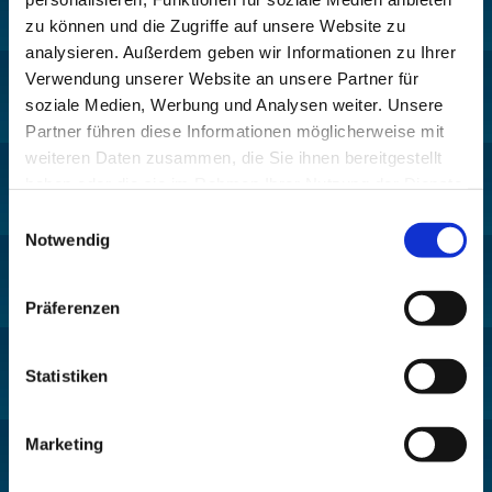
zu können und die Zugriffe auf unsere Website zu
analysieren. Außerdem geben wir Informationen zu Ihrer
Pfarrei St. Helena –
Verwendung unserer Website an unsere Partner für
Wilmersdorf-Friedenau
soziale Medien, Werbung und Analysen weiter. Unsere
Ludwigkirchplatz 10
Partner führen diese Informationen möglicherweise mit
10719 Berlin
weiteren Daten zusammen, die Sie ihnen bereitgestellt
haben oder die sie im Rahmen Ihrer Nutzung der Dienste
gesammelt haben.
Einwilligungsauswahl
Notwendig
Kontakt:
+49 30 8859 590

Präferenzen
pfarrbuero@sankthelena.de

webteam@sankthelena.de

Statistiken
Für das stille Gebet geöffnet:
Marketing
St. Ludwig
:

Mo-So 9-19 Uhr